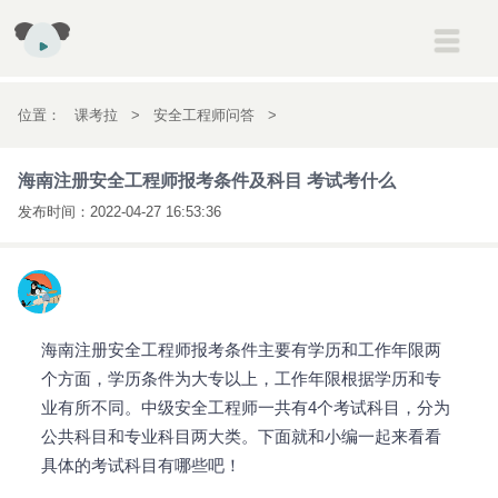
建筑
一级建造师
二级建造师
消防工程师
安全工程师
位置：
课考拉
>
安全工程师问答
>
初高中
初一
初二
初三
高一
高二
高三
海南注册安全工程师报考条件及科目 考试
海南注册安全工程师报考条件及科目 考试考什么
考研
考研
考什么
发布时间：
2022-04-27 16:53:36
会计
初级会计职称
中级会计职称
注册会计师
经济师
英语
雅思
托福
新概念英语
医药
执业药师
执业医师
海南注册安全工程师报考条件主要有学历和工作年限两
个方面，学历条件为大专以上，工作年限根据学历和专
业有所不同。中级安全工程师一共有4个考试科目，分为
公共科目和专业科目两大类。下面就和小编一起来看看
具体的考试科目有哪些吧！