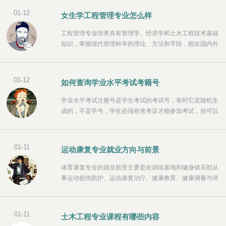
多，以Java软件工程师为例，一个工作一年，技术能力好
01-12
女生学工程管理专业怎么样
的软件工程师的工资在7k到9k左右。
工程管理专业培养具有管理学、经济学和土木工程技术基础
知识，掌握现代管理科学的理论、方法和手段，能在国内外
工程建设领域从事项目决策和全过程管理的复合型高级管理
人才。本专业就业领域所涉及的工作是全面、系统地运用管
理、建设、经济、法律等基础知识，重点关注工程建设、建
01-12
如何查询学业水平考试考籍号
设管理和房地产经营开发，熟悉中国相关方针、政策、法
规，经营管理企业工程开发建设项目。
学业水平考试注册号是学生考试的考试号，有时它是随机生
成的，不是学号，学生必须有准考证才能参加考试，你可以
找到你的准考证，准考证上的准考证号为学力考试报名号。
如果您的学生和班主任都不知道您的学术能力测试注册号，
考试编号随考试报名随机生成，你可以找教育局档案管理
01-11
运动康复专业就业方向与前景
处，这样就可以查到自己的档案和学业水平考试报名号。
体育康复专业的就业前景主要是在训练基地和健身俱乐部从
事运动损伤防护、运动康复治疗、健康教育、健康测量与评
价、健康管理等工作。本专业学生主要学习运动康复的基本
知识和理论，接受运动康复的基本训练，具有应对基本疾病
的能力。
01-11
土木工程专业课程有哪些内容