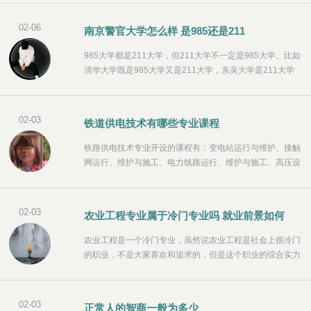
建校历史较长
02-06
南京警官大学怎么样 是985还是211
985大学都是211大学，但211大学不一定是985大学。比如
清华大学既是985大学又是211大学，东吴大学是211大学
而不是985大学。985大学是参与“985工程”的大学，现代
化，我国应该拥有多所世界先进大学。
02-03
铁道供电技术有哪些专业课程
铁路供电技术专业开设的课程有：变电站运行与维护、接触
网运行、维护与施工、电力线路运行、维护与施工、高压设
备测试、电气化铁路供电系统运行与管理、电路分析与测
试、电机与电气控制技术等。本专业培养德、智、体、美全
面发展的高素质技术人才，具有良好的职业道德和人文素
02-03
农业工程专业属于冷门专业吗 就业前景如何
质，掌握牵引供电系统的基本知识，具备轨道交通供电设备
的维护、运营管理和安装施工能力，并从事轨道交通供电设
农业工程是一个冷门专业，虽然说农业工程是社会上很冷门
备的运营、维护、保养、保养、维修、保养、维修、保养、
的职业，不是大家喜欢和追求的，但是这个职业的综合实力
保养、维修、保养、保养、保养、保养、维修、保养、保
确实很高，而冷门专业不代表前景不好，农业工程专业前景
养、保养、维修、保养、保养、保养、保养、保养、维
很好。农业工程专业就业前景十分广阔，是建设现代农业和
社会主义新农村、实现农业现代化的重要保障和重点科技领
02-03
正常人的智商一般为多少