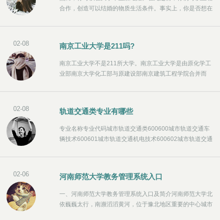
合作，创造可以结婚的物质生活条件。事实上，你是否想在
大学结婚完全取决于你的个人意愿。只要你符合中国的结婚
条件，并且双方家庭都同意，你就可以去民政局领取结婚
证。
02-08
南京工业大学是211吗?
南京工业大学不是211所大学。南京工业大学是由原化学工
业部南京大学化工部与原建设部南京建筑工程学院合并而
成。它是首批入选2011年国家计划的14所顶尖大学之一。
以下是南京工业大学的相关内容。南京工业大学，被称
为“南宫”，位于江苏省南京。它有100多年的办学历史。这
02-08
轨道交通类专业有哪些
是一所由国家国防科技工业局、住房和城乡建设部和江苏省
人民政府共同建设的大学。它是首批入选国家“2011计划”的
专业名称专业代码城市轨道交通类600600城市轨道交通车
14所重点大学之一。
辆技术600601城市轨道交通机电技术600602城市轨道交通
通信信号技术600603城市轨道交通供配电技术600604城市
轨道交通工程技术600605城市轨道交通运营管理600606
02-06
河南师范大学教务管理系统入口
一、河南师范大学教务管理系统入口及简介河南师范大学北
依巍巍太行，南濒滔滔黄河，位于豫北地区重要的中心城市
新乡市，坐落在广袤的牧野大地、美丽的卫水之滨，是一所