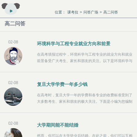
位置：
课考拉
>
问答广场
>
高二问答
高二问答
02-08
环境科学与工程专业就业方向和前景
在高考填报过程中，环境科学与工程专业的就业方向和就业
前景备受广大考生、家长和朋友的关注。以下是环境科学与
工程的简介、就业方向、就业前景等信息，希望对您有所帮
助。环境科学与工程专业是一个研究性和应用性很强的专
业，可以选择多个部门就业。主要研究环境及其与人类的关
02-08
复旦大学学费一年多少钱
系、环境改造工程、环境污染问题等的基本知识和技能，开
展环境工程建设、环境质量监测与评价、环境污染防治等工
在高考时，复旦大学一年的学费和各专业的收费标准受到了
作，水处理、固体废物处理等环境工程规划设计，水质、空
大多数考生、家长和朋友的极大关注。下面是小编为您编制
气、土壤环境质量监测，噪声、重金属、沙尘等环境污染防
的复旦大学收费标准，包括各专业的学费和住宿费。各专业
治。
的具体收费标准如下。我希望这对你有帮助。如有变更，以
学校最新官方新闻为准。
02-08
大学期间能不能结婚
然而，你可以在大学毕业后结婚。在此之前，你们可以互相