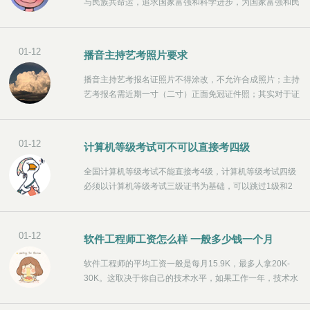
与民族共命运，追求国家富强和科学进步，为国家富强和民
族振兴作出了重要贡献。特别是改革开放以来，南京大学作
为教育部直属重点综合性大学，在新的历史机遇下焕发出新
的活力，在教学、科研、社会服务等各个领域保持了良好的
01-12
播音主持艺考照片要求
发展势头，在办学指标和综合实力方面跻身中国顶尖大学之
列。1994年，南京大学被确定为国家“211工程”重点大学；
播音主持艺考报名证照片不得涂改，不允许合成照片；主持
1999年，南京大学进入国家“985工程”首批重点高水平大学
艺考报名需近期一寸（二寸）正面免冠证件照；其实对于证
行列；2006年，教育部与江苏省签署了南京大学重点共建
书，高校不作强制性要求，只要满足基本要求，毕竟考官看
协议；2011年，教育部
的是考生自己；如果你真的无法克制爱美之心，可以去影楼
拍出自己的专业特色，近年来，随着艺考热度的上升，各大
01-12
计算机等级考试可不可以直接考四级
影楼都推出了为艺考考生拍摄证件照的服务。
全国计算机等级考试不能直接考4级，计算机等级考试四级
必须以计算机等级考试三级证书为基础，可以跳过1级和2
级，直接参加计算机等级考试3级网络技术，能够重考计算
机等级考试的四年级。3、社会考生可咨询社会全国计算机
等级考试机构，获取有关基于计算机的考试的信息。
01-12
软件工程师工资怎么样 一般多少钱一个月
软件工程师的平均工资一般是每月15.9K，最多人拿20K-
30K。这取决于你自己的技术水平，如果工作一年，技术水
平还是有很大不足的，然后工资不算太高，但是，如果工作
一年后自己的技术能力水平能有很大的提高，工资也会涨很