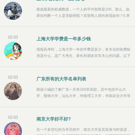
域之一。农业工程学科促进农业生产发展，推动农业发展方
式和农民生活方式转变，保护环境，有效利用生产资源和生
根据最新的权威数据，一个人的平均智商是100。那么，如
产要素，它在实现社会经济可持续发展方面发挥着不可替代
果你判断一个人是否聪明呢？高智商人群的表现如何？5.养
的重要作用。
只猫。2014年的一项研究发现，养狗的人比养猫的人更外
向，而养猫的人在智商测试中得分更高。首席研究员、心理
学教授丹尼斯说：“内向和敏感的人喜欢呆在家里看书，而
02-03
上海大学学费是一年多少钱
小猫不需要出去散步。”
填报高考时，上海大学一年的学费是多少，各专业的收费标
准是什么，是广大考生、家长和朋友非常关心的问题。以下
是小编为您编制的上海大学收费标准，包括各专业的学费、
住宿费等信息。各专业的具体收费标准如下。我希望这对你
有帮助。如有变更，以学校最新官方新闻为准。
02-03
广东所有的大学名单列表
根据小编的了解广东一共有160所高校，其中包括中山大
学，暨南大学，汕头大学，华南理工大学，华南农业大学等
67所本科大学，顺德职业技术学院，广东轻工职业技术学
院，广东交通职业技术学院，广东水利电力职业技术学院等
93所专科院校，以下是关于广东的一些实力强的大学名
02-03
南京大学好不好?
单，一起来看看吧。
在一个多世纪的办学历程中，南京大学及其前身与时俱进，