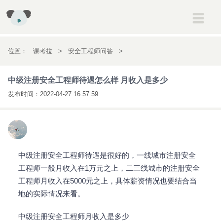
建筑
一级建造师
二级建造师
消防工程师
安全工程师
位置：
课考拉
>
安全工程师问答
>
初高中
初一
初二
初三
高一
高二
高三
中级注册安全工程师待遇怎么样 月收入是
中级注册安全工程师待遇怎么样 月收入是多少
考研
考研
多少
发布时间：
2022-04-27 16:57:59
会计
初级会计职称
中级会计职称
注册会计师
经济师
英语
雅思
托福
新概念英语
医药
执业药师
执业医师
中级注册安全工程师待遇是很好的，一线城市注册安全
工程师一般月收入在1万元之上，二三线城市的注册安全
工程师月收入在5000元之上，具体薪资情况也要结合当
地的实际情况来看。
中级注册安全工程师月收入是多少