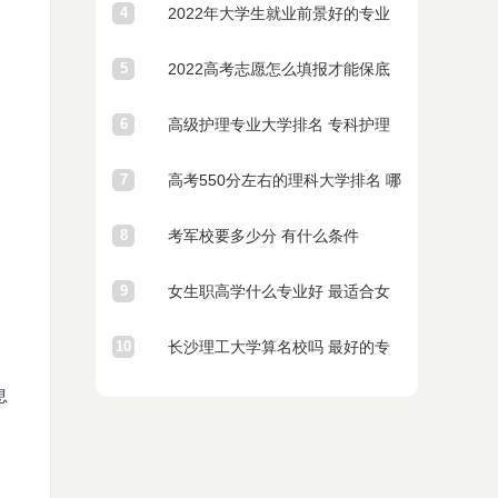
4
哪些好就业
2022年大学生就业前景好的专业
5
有哪些
2022高考志愿怎么填报才能保底
6
高级护理专业大学排名 专科护理
7
学校哪个好
高考550分左右的理科大学排名 哪
8
些院校比较好
考军校要多少分 有什么条件
的
9
女生职高学什么专业好 最适合女
10
生的专业排名
长沙理工大学算名校吗 最好的专
息
业有哪些