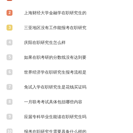
2
上海财经大学金融学在职研究生的
3
学费及学制各是多少
三亚地区没有工作能报考在职研究
4
生吗
庆阳在职研究生怎么样
5
如果在职考研的分数线没有达到要
6
求该怎么办
世界经济学在职研究生报考流程是
7
什么
免试入学在职研究生是花钱买证吗
8
一月联考考试具体包括哪些内容
9
应届专科毕业生能读在职研究生吗
10
报考在职研究生需要具备什么样的