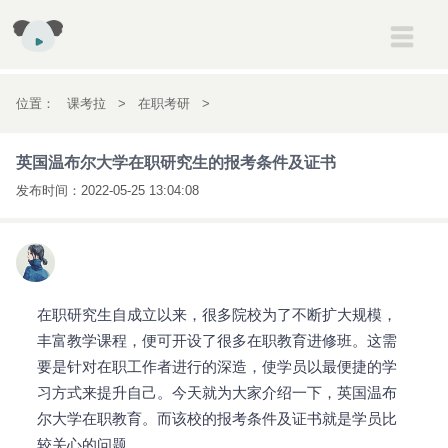
建筑
一级建造师
二级建造师
消防工程师
安全工程师
位置：
课考拉
>
在职考研
>
初高中
初一
初二
初三
高一
高二
高三
英国温布尔大学在职研究生的报考条件及
英国温布尔大学在职研究生的报考条件及证书
考研
考研
证书
发布时间：
2022-05-25 13:04:08
会计
初级会计职称
中级会计职称
注册会计师
经济师
英语
雅思
托福
新概念英语
医药
执业药师
执业医师
在职研究生自成立以来，很多院校为了不断扩大规模，
丰富教学课程，便可开设了很多在职教育进修班。这需
要是针对在职工作者进行的深造，使学员以最便捷的学
习方式来提升自己。今天就为大家介绍一下，英国温布
尔大学在职教育。而该校的报考条件及证书就是学员比
较关心的问题。