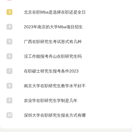
3
帮助
北京在职Mba是选择在职还是全日
4
制
2023年南京的大学Mba项目招生
5
条件
广西在职研究生考试形式有几种
6
没工作能报考舟山在职研究生吗
7
在职硕士研究生报考条件2023
8
南京大学在职研究生教学水平好不
9
好
农业学在职研究生学制是几年
10
深圳大学在职研究生报名方式有哪
些