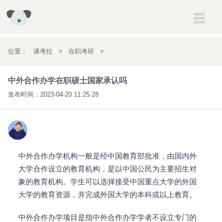
建筑
一级建造师
二级建造师
消防工程师
安全工程师
位置：
课考拉
>
在职考研
>
初高中
初一
初二
初三
高一
高二
高三
中外合作办学在职硕士国家承认吗
中外合作办学在职硕士国家承认吗
考研
考研
发布时间：
2023-04-20 11:25:28
会计
初级会计职称
中级会计职称
注册会计师
经济师
英语
雅思
托福
新概念英语
医药
执业药师
执业医师
中外合作办学机构一般是经中国教育部批准，由国内外
大学合作设立的教育机构，是以中国公民为主要招生对
象的教育机构。学生可以选择接受中国重点大学的外国
大学的教育资源，并完成外国大学的本科或以上教育。
中外合作办学项目是指中外合作办学学者不设立专门的