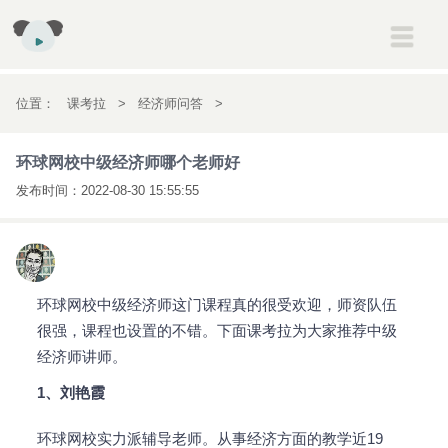
建筑
一级建造师
二级建造师
消防工程师
安全工程师
位置：
课考拉
>
经济师问答
>
初高中
初一
初二
初三
高一
高二
高三
环球网校中级经济师哪个老师好
环球网校中级经济师哪个老师好
考研
考研
发布时间：
2022-08-30 15:55:55
会计
初级会计职称
中级会计职称
注册会计师
经济师
英语
雅思
托福
新概念英语
医药
执业药师
执业医师
环球网校中级经济师这门课程真的很受欢迎，师资队伍
很强，课程也设置的不错。下面课考拉为大家推荐中级
经济师讲师。
1、刘艳霞
环球网校实力派辅导老师。从事经济方面的教学近19