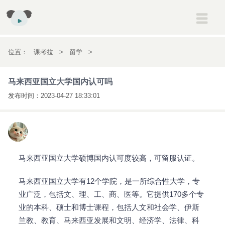
建筑
一级建造师
二级建造师
消防工程师
安全工程师
位置：
课考拉
>
留学
>
初高中
初一
初二
初三
高一
高二
高三
马来西亚国立大学国内认可吗
马来西亚国立大学国内认可吗
考研
考研
发布时间：
2023-04-27 18:33:01
会计
初级会计职称
中级会计职称
注册会计师
经济师
英语
雅思
托福
新概念英语
医药
执业药师
执业医师
马来西亚国立大学硕博国内认可度较高，可留服认证。
马来西亚国立大学有12个学院，是一所综合性大学，专
业广泛，包括文、理、工、商、医等。它提供170多个专
业的本科、硕士和博士课程，包括人文和社会学、伊斯
兰教、教育、马来西亚发展和文明、经济学、法律、科