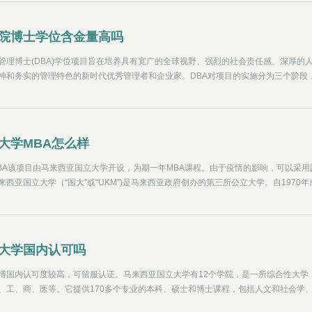
院博士学位含金量高吗
管理博士(DBA)学位项目旨在培养具有宽广的全球视野、强烈的社会责任感、深厚的
神和务实的管理特色的新时代优秀管理者和企业家。DBA对项目的实施分为三个阶段
阶段一，有13门必修课，7门选修课和2门研究课。阶段二是博士论文写作和答辩，在
成课程学习后完成写作；第三阶段是出国留学，参加毕业典礼，学位国际公证。学习
大学MBA怎么样
BA该项目由马来西亚国立大学开设，为期一年MBA课程。由于疫情的影响，可以采用
西亚国立大学（“国大”或“UKM”)是马来西亚政府创办的第三所公立大学。自1970年
各方的关注。它是马来西亚唯一的亚太国际贸易教育和研究中心（PACIBER）成员大
校区位于雪兰莪州万宜新镇，距离吉隆坡市中心仅35公里左右，占地面积1096公顷。
一个分校区，位于马来西亚首都吉隆坡。建在森林里的国立大学校园，充满了绿色的
大学国内认可吗
博国内认可度较高，可留服认证。马来西亚国立大学有12个学院，是一所综合性大学
、工、商、医等。它提供170多个专业的本科、硕士和博士课程，包括人文和社会学
西亚发展和文明、经济学、法律、科学和技术、卫生、工程、商业、mba、mc(会计)