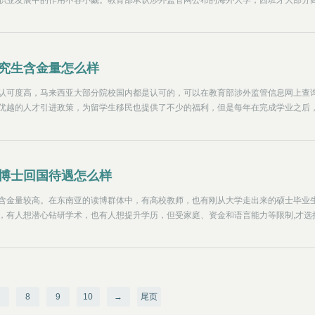
职业发展中的作用不容小觑。教育部承认涉外监管网公布的海外大学，西班牙大部分
究生含金量怎么样
认可度高，马来西亚大部分院校国内都是认可的，可以在教育部涉外监管信息网上查
优越的人才引进政策，为留学生移民也提供了不少的福利，但是每年在完成学业之后
是会更多的，大家会愿意回国工作，主要是国内有着牵绊。而且国内为留学生提供的
力了，除了基础的落户、免税购车等，还会有创业的资金补助和落户之后的经济补贴
博士回国待遇怎么样
含金量较高。在东南亚的读博群体中，有高校教师，也有刚从大学走出来的硕士毕业
，有人想潜心钻研学术，也有人想提升学历，但受家庭、资金和语言能力等限制,才选
亚。就马来西亚而言，有些学校在国际上排名并不低，比如马来亚大学，在23年QS
0名，在排名中高于它的内地院校仅有上海交大、浙江大学、复旦大学和清华北大。其
工大学等，QS排名都与中国的上海交通大学、南京大学等对标，对博士的毕业要求也
期刊或
8
9
10
→
尾页