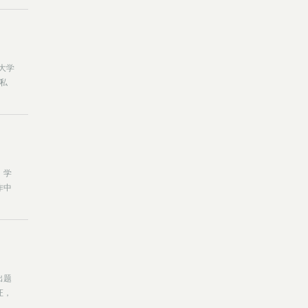
教
大学
私
究，
。学
作中
出题
证，