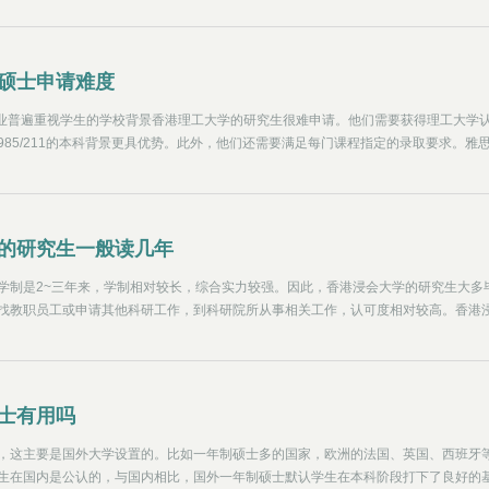
硕士申请难度
专业普遍重视学生的学校背景香港理工大学的研究生很难申请。他们需要获得理工大学
985/211的本科背景更具优势。此外，他们还需要满足每门课程指定的录取要求。雅
BT总分80分以上。有些专业必须提供个人陈述、简历或相关专业资格证书。
的研究生一般读几年
学制是2~三年来，学制相对较长，综合实力较强。因此，香港浸会大学的研究生大多
找教职员工或申请其他科研工作，到科研院所从事相关工作，认可度相对较高。香港
的国际综合性研究型大学之一，由香港教育资产监督管理委员会资助。浸会大学和香
的两所大学，前身是1956年创办的香港浸会学院。以媒体、文学、科学、商业管理和
大学在亚洲乃至世界都很有名。浸泡超过2022年QS世界大学排名世界第287位。20
士有用吗
，这主要是国外大学设置的。比如一年制硕士多的国家，欧洲的法国、英国、西班牙
生在国内是公认的，与国内相比，国外一年制硕士默认学生在本科阶段打下了良好的