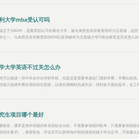
发展、马来西亚和国际事务研究、医学和临床。2023年，QS大学排名第129位，中国
。
利大学mba受认可吗
成立于1984年，是教育部认可的著名大学，被马来西亚高等教育部评为五星级，这所
学之一。马来西亚高等教育部(MOHE)亚洲被评为五星级大学IT商业教育是历史悠久的
学士、硕士和博士课程，由英联邦大学协会提供(ACU,英国)，国际大学协会(IAU,法
息中心NARIQ英国)和马来西亚国家学术鉴定局(MQA)认可。百纳利大学非常重视研
T优秀中心、女性领导、商业创业和高级管理都有专门的研究中心。
学大学英语不过关怎么办
然可以报读一些中外合作办学的学校，但是还是需要考虑这门课的学费，学费比较高
济能力选择学费合理的招生院校，以便后期顺利完成学业，得到各方面的提升，在工
究生项目哪个最好
量较高，通常是海外和国内有名院校合办的，不需要参加国内联考，只需要参加院校
校招生要求），难度较低，毕业后可以获得海外院校颁发的硕士学位证书，可留服认