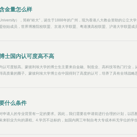
含金量怎么样
n University），简称“岭大”，诞生于1888年的广州，现为香港八大教会资助的公立大
盟创始成员，世界博雅院校联盟、京港大学联盟、粤港澳高校联盟、沪港大学联盟成
（AACSB）认证会员。是教育部涉外监管信息网可查院校，毕业后可在大陆做留服认
博士国内认可度高不高
内认可度较高。蒙彼利埃大学的博士生主要来自金融、制造业、高科技等热门行业，
得高质量的圈子。蒙彼利埃大学博士在中国得到了高度的认可，培养了具有全球战略
领创新的商业精英。
要什么条件
对申请人的专业背景有一定的要求。因此，我们需要在申请前进行合理的计划，以匹
未来职业方向的课程。4.学历不达标的，如国内两三年制自考大专或本科无学位的学
程，学习半年至一年后再攻读硕士学位课程。