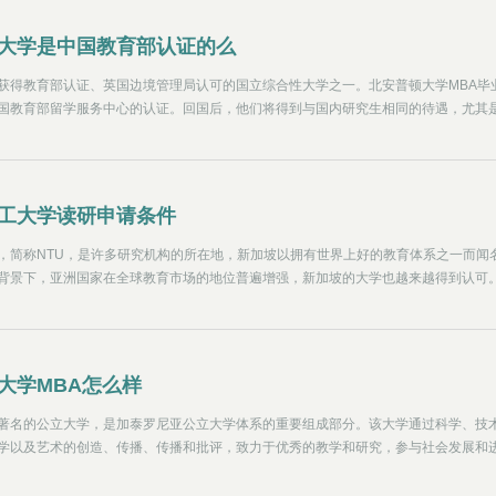
大学是中国教育部认证的么
获得教育部认证、英国边境管理局认可的国立综合性大学之一。北安普顿大学MBA毕
国教育部留学服务中心的认证。回国后，他们将得到与国内研究生相同的待遇，尤其
新加坡大使馆颁发回国证书，享受大城市定居政策、创业优惠、免税购车等留学生回
工大学读研申请条件
，简称NTU，是许多研究机构的所在地，新加坡以拥有世界上好的教育体系之一而闻
背景下，亚洲国家在全球教育市场的地位普遍增强，新加坡的大学也越来越得到认可
进入世界前15名，新加坡本身在QS最佳学生城市排名中排名第15位，这反映了新加
生活和多样化的学生群体的结合。
大学MBA怎么样
著名的公立大学，是加泰罗尼亚公立大学体系的重要组成部分。该大学通过科学、技
学以及艺术的创造、传播、传播和批评，致力于优秀的教学和研究，参与社会发展和
泰地区经济和文化的推动者。它有一个普遍的使命。它对世界上所有的传统、进步和