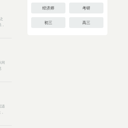
经济师
考研
学之
初三
高三
员，
从同
思
配适
生，