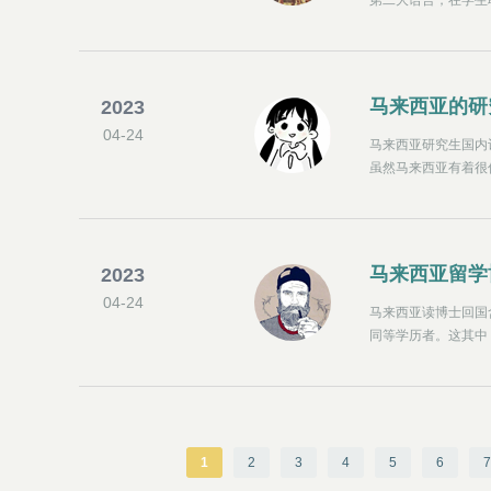
第二大语言，在学生
得到教育部的认可。
马来西亚的研
2023
04-24
马来西亚研究生国内
虽然马来西亚有着很
择回国的学生人数还
策，也是会很有吸引
马来西亚留学
2023
04-24
马来西亚读博士回国
同等学历者。这其中
学费更加便宜的东南
大学排名中位列第7
例如博特拉大学、理
严格，需要发表核心
1
2
3
4
5
6
7