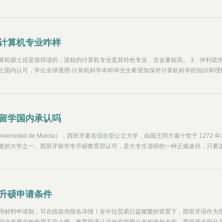
体系中纳入基础科目，效率更高。
计算机专业咋样
算机硕士还是值得读的，该校的计算机专业是其特色专业，含金量较高。 3、伊利诺
士国内认可，学位全球通用-计算机科学本科毕业生希望加深对计算机科学的知识和理
专业人士希望提高对热门行业（如人工智能、机器学习、数据挖掘等）的学习
留学国内承认吗
Universidad de Murcia），西班牙著名综合型公立大学，由国王阿方索十世于 1272 
老的大学之一。西班牙留学专升硕教育部认可，是大专生读研的一种正规途径，只要
校，学历都是被认可的，可以在教育部涉外监管信息网上查询，比如以下两所学校就
学历可留服认证，认可度很高。
升硕申请条件
用材料申请制，可在线咨询报名详情！在中拉贸易日益频繁的背景下，西班牙语作为