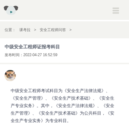
建筑
一级建造师
二级建造师
消防工程师
安全工程师
位置：
课考拉
>
安全工程师问答
>
初高中
初一
初二
初三
高一
高二
高三
中级安全工程师证报考科目
中级安全工程师证报考科目
考研
考研
发布时间：
2022-04-27 16:52:59
会计
初级会计职称
中级会计职称
注册会计师
经济师
英语
雅思
托福
新概念英语
医药
执业药师
执业医师
中级安全工程师考试科目为《安全生产法律法规》、
《安全生产管理》、《安全生产技术基础》、《安全生
产专业实务》。其中，《安全生产法律法规》、《安全
生产管理》、《安全生产技术基础》为公共科目，《安
全生产专业实务》为专业科目。