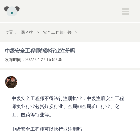
建筑
一级建造师
二级建造师
消防工程师
安全工程师
位置：
课考拉
>
安全工程师问答
>
初高中
初一
初二
初三
高一
高二
高三
中级安全工程师能跨行业注册吗
中级安全工程师能跨行业注册吗
考研
考研
发布时间：
2022-04-27 16:59:05
会计
初级会计职称
中级会计职称
注册会计师
经济师
英语
雅思
托福
新概念英语
医药
执业药师
执业医师
中级安全工程师不得跨行注册执业，中级注册安全工程
师执业行业包括煤炭行业、金属非金属矿山行业、化
工、医药等行业等。
中级安全工程师可以跨行业注册吗