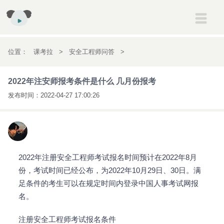
建筑
一级建造师
二级建造师
消防工程师
安全工程师
位置：
课考拉
>
安全工程师问答
>
初高中
初一
初二
初三
高一
高二
高三
2022年注安师报考条件是什么 几月份报
2022年注安师报考条件是什么 几月份报考
考研
考研
考
发布时间：
2022-04-27 17:00:26
会计
初级会计职称
中级会计职称
注册会计师
经济师
英语
雅思
托福
新概念英语
医药
执业药师
执业医师
2022年注册安全工程师考试报名时间预计在2022年8月
份，考试时间已经公布，为2022年10月29日、30日。满
足条件的考生可以在规定时间内登录中国人事考试网报
名。
注册安全工程师考试报名条件